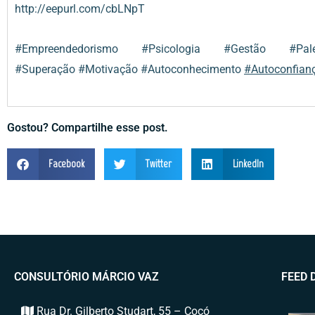
http://eepurl.com/cbLNpT
#Empreendedorismo
#Psicologia
#Gestão
#Pal
#Superação
#Motivação
#Autoconhecimento
#Autoconfian
Gostou? Compartilhe esse post.
Facebook
Twitter
LinkedIn
CONSULTÓRIO MÁRCIO VAZ
FEED 
Rua Dr. Gilberto Studart, 55 – Cocó