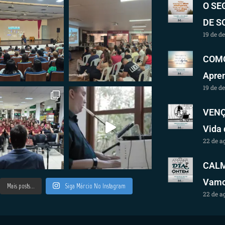
O SE
DE S
19 de d
COMO
Apren
19 de d
VENÇ
Vida
22 de a
CALM
Vamos
Mais posts...
Siga Márcio No Instagram
22 de a