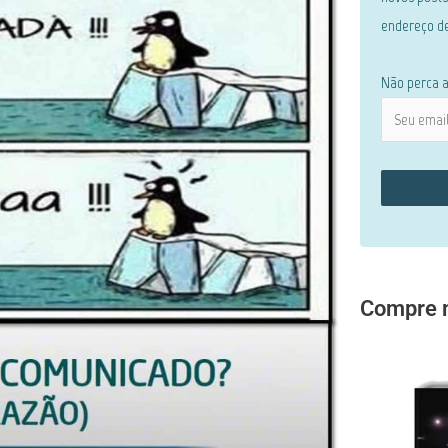
endereço de
Não perca a
Compre m