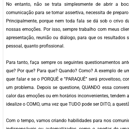
No entanto, não se trata simplesmente de abrir a bo
comunicação para se tornar assertiva, necessita de preparo 
Principalmente, porque nem toda fala se dá sob o crivo d
nossas emoções. Por isso, sempre trabalho com meus clie
apresentação, reunião ou diálogo, para que os resultados 
pessoal, quanto profissional.
Para tanto, faça sempre os seguintes questionamentos an
que? Por que? Para que? Quando? Como? A exemplo de um 
quer falar e se o PORQUÊ e “PARAQUÊ” será proveitoso, com
um problema. Depois se questione, QUANDO essa conversa
calor das emoções ou em horários inconvenientes, tendem a
idealize o COMO, uma vez que TUDO pode ser DITO, a quest
Com o tempo, vamos criando habilidades para nos comunic
indispensáveis ou automatizados, como o apertar de um