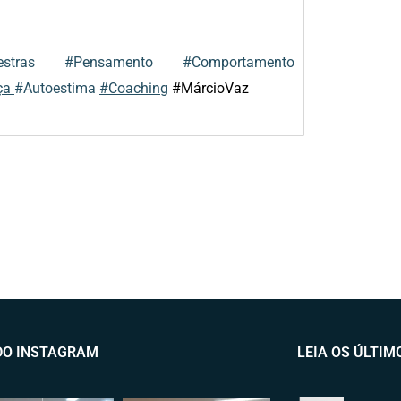
estras
#Pensamento
#Comportamento
ça
#Autoestima
#Coaching
#MárcioVaz
DO INSTAGRAM
LEIA OS ÚLTIM