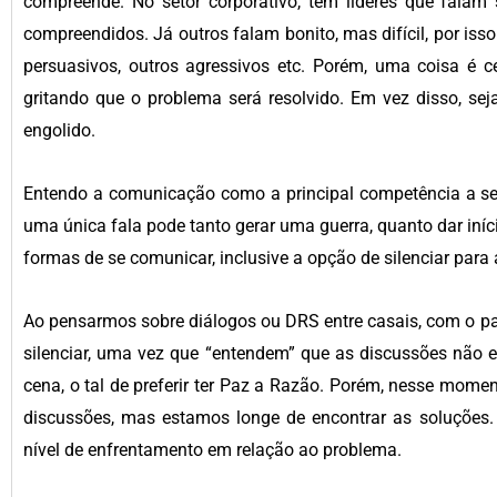
compreende. No setor corporativo, tem líderes que falam
compreendidos. Já outros falam bonito, mas difícil, por is
persuasivos, outros agressivos etc. Porém, uma coisa é ce
gritando que o problema será resolvido. Em vez disso, seja
engolido.
Entendo a comunicação como a principal competência a ser
uma única fala pode tanto gerar uma guerra, quanto dar iní
formas de se comunicar, inclusive a opção de silenciar para
Ao pensarmos sobre diálogos ou DRS entre casais, com o pa
silenciar, uma vez que “entendem” que as discussões não 
cena, o tal de preferir ter Paz a Razão. Porém, nesse mome
discussões, mas estamos longe de encontrar as soluções. 
nível de enfrentamento em relação ao problema.