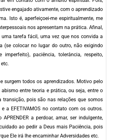
r em contato com o âmbito espiritual. Pois,
estive engajado ativamente, com o aprendizado
a. Isto é, aperfeiçoei-me espiritualmente, me
terpessoais nos apresentam na prática. Afinal,
 uma tarefa fácil, uma vez que nos convida a
a (se colocar no lugar do outro, não exigindo
perfeito), paciência, tolerância, respeito,
etc.
e surgem todos os aprendizados. Motivo pelo
abismo entre teoria e prática, ou seja, entre o
 transição, pois são nas relações que somos
 e a EFETIVAMOS no contato com os outros.
APRENDER a perdoar, amar, ser indulgente,
o cuidado ao pedir a Deus mais Paciência, pois
porque Ele irá lhe encaminhar Adversidades etc.