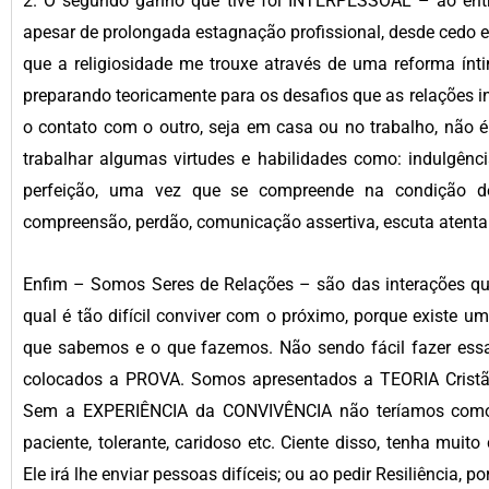
2. O segundo ganho que tive foi INTERPESSOAL – ao entra
apesar de prolongada estagnação profissional, desde cedo 
que a religiosidade me trouxe através de uma reforma íntim
preparando teoricamente para os desafios que as relações in
o contato com o outro, seja em casa ou no trabalho, não é
trabalhar algumas virtudes e habilidades como: indulgênci
perfeição, uma vez que se compreende na condição de im
compreensão, perdão, comunicação assertiva, escuta atenta 
Enfim – Somos Seres de Relações – são das interações qu
qual é tão difícil conviver com o próximo, porque existe um 
que sabemos e o que fazemos. Não sendo fácil fazer essa
colocados a PROVA. Somos apresentados a TEORIA Cristã
Sem a EXPERIÊNCIA da CONVIVÊNCIA não teríamos como 
paciente, tolerante, caridoso etc. Ciente disso, tenha muit
Ele irá lhe enviar pessoas difíceis; ou ao pedir Resiliência, 