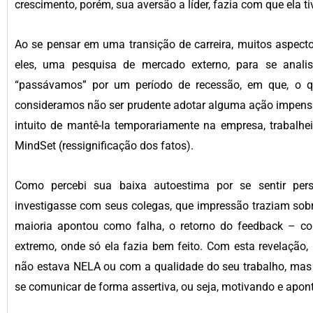
crescimento, porém, sua aversão a líder, fazia com que ela ti
Ao se pensar em uma transição de carreira, muitos aspect
eles, uma pesquisa de mercado externo, para se analis
“passávamos” por um período de recessão, em que, o qu
consideramos não ser prudente adotar alguma ação impensada
intuito de mantê-la temporariamente na empresa, trabalh
MindSet (ressignificação dos fatos).
Como percebi sua baixa autoestima por se sentir pers
investigasse com seus colegas, que impressão traziam sobr
maioria apontou como falha, o retorno do feedback – con
extremo, onde só ela fazia bem feito. Com esta revelação
não estava NELA ou com a qualidade do seu trabalho, mas 
se comunicar de forma assertiva, ou seja, motivando e apont